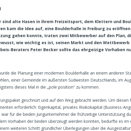
h
sind alte Hasen in ihrem Freizeitsport, dem Klettern und Bou
hren kam die Idee auf, eine Boulderhalle in Freiburg zu eröff
tzung gehen konnte, traten zwei Mitbewerber auf den Plan, di
wusst, wie wichtig es ist, seinen Markt und den Wettbewerb 
nbeis-Beraters Peter Becker sollte das ehrgeizige Vorhaben n
 wurde die Planung einer modernen Boulderhalle an einem anderen St
h-Wyhlen, einer Gemeinde im äußersten Südwesten Deutschlands, im A
igstens dieses Mal in die „pole position“ zu kommen.
ungspaket geschnürt und auf den Weg gebracht werden. Um diesen fin
nten erforderlich: Eigenkapital, privates Risikokapital (Business-Ang
 war für die beiden Jungunternehmer die frühzeitige Unterstützung d
em Vorhaben der beiden überzeugt werden konnten, bedurfte es im ers
inem weiteren Schritt gründlicher Überlegungen über die Ausgestaltun