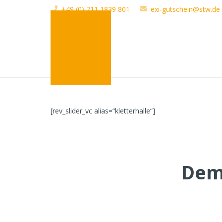
+49 (0) 711 1839 801
exi-gutschein@stw.de
[rev_slider_vc alias=“kletterhalle“]
Dem 