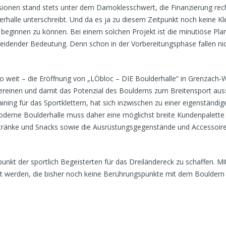
ssionen stand stets unter dem Damoklesschwert, die Finanzierung rech
erhalle unterschreibt. Und da es ja zu diesem Zeitpunkt noch keine K
eginnen zu können. Bei einem solchen Projekt ist die minutiöse Plan
eidender Bedeutung. Denn schon in der Vorbereitungsphase fallen nic
 weit – die Eröffnung von „LÖbloc – DIE Boulderhalle“ in Grenzach-Wyh
ereinen und damit das Potenzial des Boulderns zum Breitensport aus
raining für das Sportklettern, hat sich inzwischen zu einer eigenständ
moderne Boulderhalle muss daher eine möglichst breite Kundenpalette
etränke und Snacks sowie die Ausrüstungsgegenstände und Accessoir
ffpunkt der sportlich Begeisterten für das Dreiländereck zu schaffen.
ert werden, die bisher noch keine Berührungspunkte mit dem Bouldern 