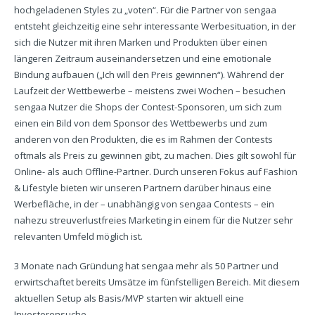
hochgeladenen Styles zu „voten“. Für die Partner von sengaa
entsteht gleichzeitig eine sehr interessante Werbesituation, in der
sich die Nutzer mit ihren Marken und Produkten über einen
längeren Zeitraum auseinandersetzen und eine emotionale
Bindung aufbauen („Ich will den Preis gewinnen“). Während der
Laufzeit der Wettbewerbe – meistens zwei Wochen – besuchen
sengaa Nutzer die Shops der Contest-Sponsoren, um sich zum
einen ein Bild von dem Sponsor des Wettbewerbs und zum
anderen von den Produkten, die es im Rahmen der Contests
oftmals als Preis zu gewinnen gibt, zu machen. Dies gilt sowohl für
Online- als auch Offline-Partner. Durch unseren Fokus auf Fashion
& Lifestyle bieten wir unseren Partnern darüber hinaus eine
Werbefläche, in der – unabhängig von sengaa Contests – ein
nahezu streuverlustfreies Marketing in einem für die Nutzer sehr
relevanten Umfeld möglich ist.
3 Monate nach Gründung hat sengaa mehr als 50 Partner und
erwirtschaftet bereits Umsätze im fünfstelligen Bereich. Mit diesem
aktuellen Setup als Basis/MVP starten wir aktuell eine
Investorensuche.