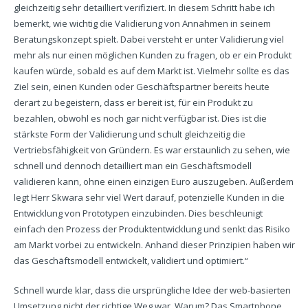
gleichzeitig sehr detailliert verifiziert. In diesem Schritt habe ich
bemerkt, wie wichtig die Validierung von Annahmen in seinem
Beratungskonzept spielt. Dabei versteht er unter Validierung viel
mehr als nur einen möglichen Kunden zu fragen, ob er ein Produkt
kaufen würde, sobald es auf dem Markt ist. Vielmehr sollte es das
Ziel sein, einen Kunden oder Geschäftspartner bereits heute
derart zu begeistern, dass er bereit ist, für ein Produkt zu
bezahlen, obwohl es noch gar nicht verfügbar ist. Dies ist die
stärkste Form der Validierung und schult gleichzeitig die
Vertriebsfähigkeit von Gründern. Es war erstaunlich zu sehen, wie
schnell und dennoch detailliert man ein Geschäftsmodell
validieren kann, ohne einen einzigen Euro auszugeben. Außerdem
legt Herr Skwara sehr viel Wert darauf, potenzielle Kunden in die
Entwicklung von Prototypen einzubinden. Dies beschleunigt
einfach den Prozess der Produktentwicklung und senkt das Risiko
am Markt vorbei zu entwickeln. Anhand dieser Prinzipien haben wir
das Geschäftsmodell entwickelt, validiert und optimiert.“
Schnell wurde klar, dass die ursprüngliche Idee der web-basierten
Umsetzung nicht der richtige Weg war. Warum? Das Smartphone